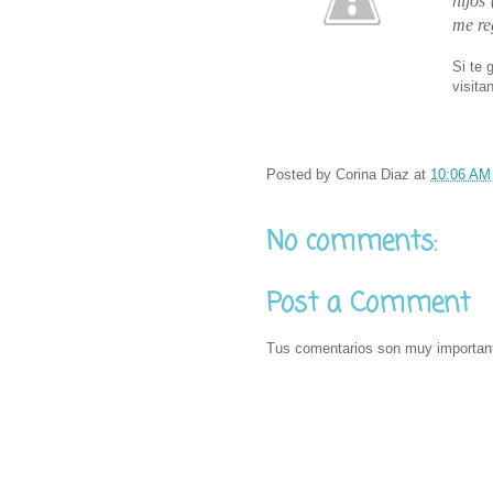
hijos
me re
Si te 
visita
Posted by
Corina Diaz
at
10:06 AM
No comments:
Post a Comment
Tus comentarios son muy importan