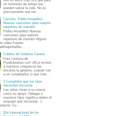
son un dulce muy rico que para
un momento de antojo nos
pueden salvar la vida. No es
precisamente una me...
Canción: Pollito Amarillito!
Nuevas canciones para nuestro
repertorio de mamás!
Pollito Amarillito! Nuevas
canciones para nuestro
repertorio de mamás! Alguno
te video Fuente:
allinapintadita....
Cubitos de Gelatina Casera
Foto cortesía de
FoodLibrarian.com ¡Rica receta!,
a nuestros chiquiticos les
encanta la gelatina, cuando van
a un cumpleaños lo que más...
5 Cumplidos que tus hijos
necesitan escuchar
Los niños miran a su mamá
como su apoyo. Halagar a
nuestros hijos significa darles el
empujón que necesitan. 1.
arácter. Cu...
Día Internacional de los