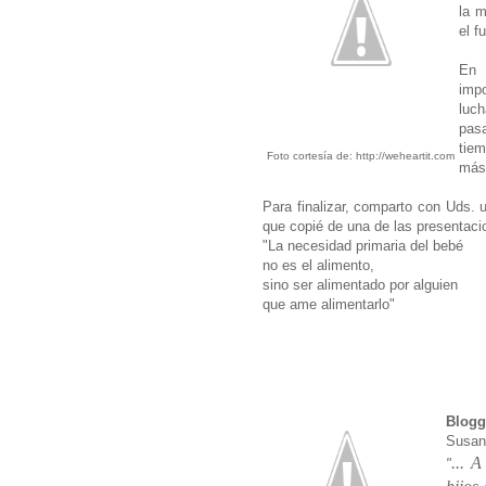
la m
el f
En 
imp
luch
pas
tie
Foto cortesía de: http://weheartit.com
más
Para finalizar, comparto con Uds. u
que copié de una de las presentaci
"La necesidad primaria del bebé
no es el alimento,
sino ser alimentado por alguien
que ame alimentarlo"
Blogg
Susan
... 
"