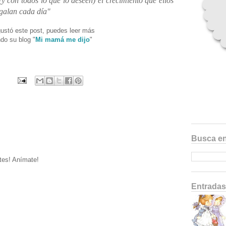
 (y con todos lo que lo deseen) el crecimiento que ellos
galan cada día"
gustó este post, puedes leer más
ndo su blog "
Mi mamá me dijo
"
Busca en
tes! Anímate!
Entradas