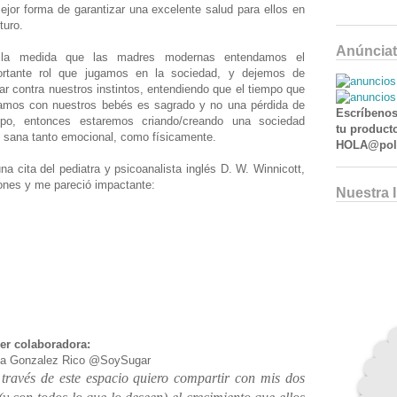
ejor forma de garantizar una excelente salud para ellos en
uturo.
Anúnciat
la medida que las madres modernas entendamos el
ortante rol que jugamos en la sociedad, y dejemos de
ar contra nuestros instintos, entendiendo que el tiempo que
amos con nuestros bebés es sagrado y no una pérdida de
Escríbenos
mpo, entonces estaremos criando/creando una sociedad
tu producto
 sana tanto emocional, como físicamente.
HOLA@poll
na cita del pediatra y psicoanalista inglés D. W. Winnicott,
ones y me pareció impactante:
Nuestra 
er colaboradora:
a Gonzalez Rico @SoySugar
A través de este espacio quiero compartir con mis dos