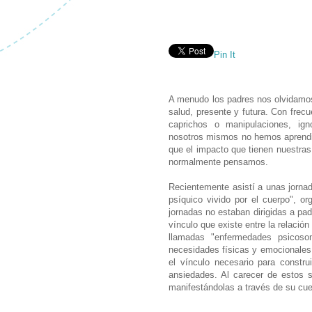
Pin It
A menudo los padres nos olvidamos 
salud, presente y futura. Con fre
caprichos o manipulaciones, ign
nosotros mismos no hemos aprendi
que el impacto que tienen nuestra
normalmente pensamos.
Recientemente asistí a unas jornad
psíquico vivido por el cuerpo", o
jornadas no estaban dirigidas a pad
vínculo que existe entre la relación
llamadas "enfermedades psicoso
necesidades físicas y emocionales 
el vínculo necesario para constr
ansiedades. Al carecer de estos 
manifestándolas a través de su cue