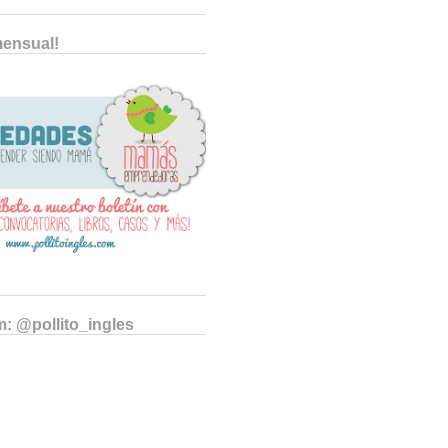
mensual!
m: @pollito_ingles