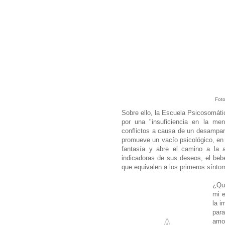
Foto
Sobre ello, la Escuela Psicosomáti
por una "insuficiencia en la men
conflictos a causa de un desamparo
promueve un vacío psicológico, en 
fantasía y abre el camino a la a
indicadoras de sus deseos, el bebé
que equivalen a los primeros sínt
¿Qu
mi e
la i
para
amor