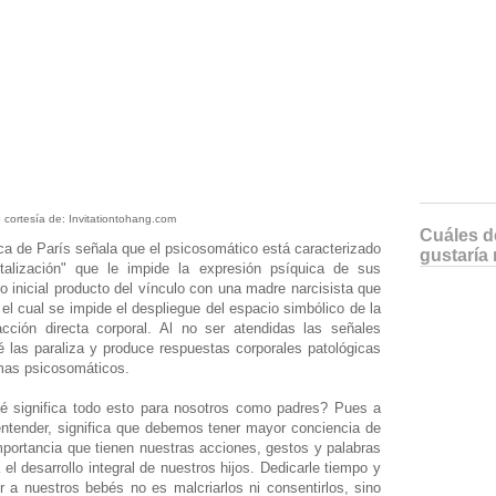
 cortesía de: Invitationtohang.com
Cuáles de
ca de París señala que el psicosomático está caracterizado
gustaría 
talización" que le impide la expresión psíquica de sus
 inicial producto del vínculo con una madre narcisista que
el cual se impide el despliegue del espacio simbólico de la
cción directa corporal. Al no ser atendidas las señales
 las paraliza y produce respuestas corporales patológicas
omas psicosomáticos.
é significa todo esto para nosotros como padres? Pues a
ntender, significa que debemos tener mayor conciencia de
mportancia que tienen nuestras acciones, gestos y palabras
 el desarrollo integral de nuestros hijos. Dedicarle tiempo y
 a nuestros bebés no es malcriarlos ni consentirlos, sino