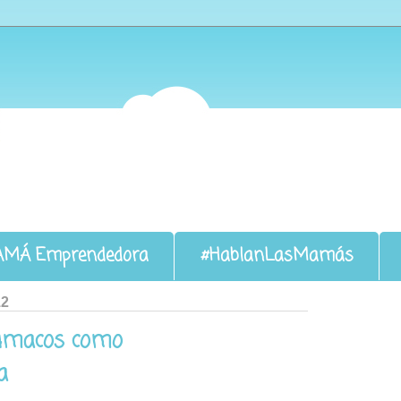
AMÁ Emprendedora
#HablanLasMamás
12
rumacos como
a