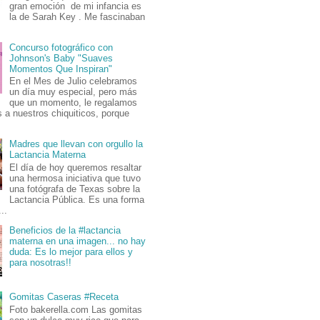
gran emoción de mi infancia es
la de Sarah Key . Me fascinaban
Concurso fotográfico con
Johnson's Baby "Suaves
Momentos Que Inspiran"
En el Mes de Julio celebramos
un día muy especial, pero más
que un momento, le regalamos
 a nuestros chiquiticos, porque
Madres que llevan con orgullo la
Lactancia Materna
El día de hoy queremos resaltar
una hermosa iniciativa que tuvo
una fotógrafa de Texas sobre la
Lactancia Pública. Es una forma
..
Beneficios de la #lactancia
materna en una imagen... no hay
duda: Es lo mejor para ellos y
para nosotras!!
Gomitas Caseras #Receta
Foto bakerella.com Las gomitas