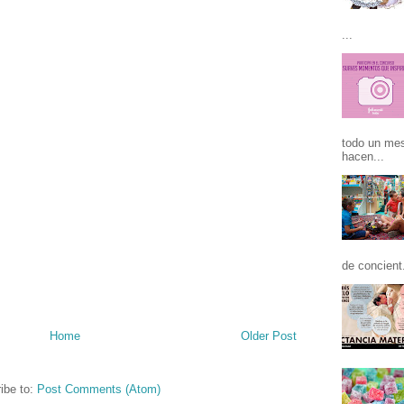
...
todo un mes
hacen...
de concient.
Home
Older Post
ibe to:
Post Comments (Atom)