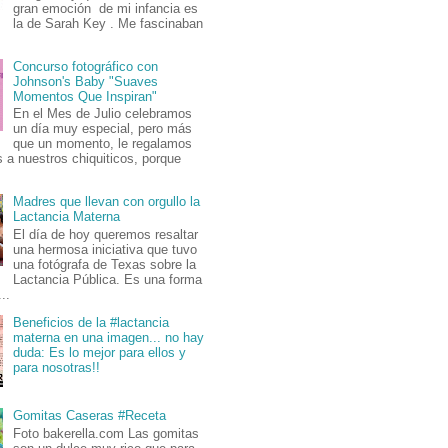
gran emoción de mi infancia es
la de Sarah Key . Me fascinaban
Concurso fotográfico con
Johnson's Baby "Suaves
Momentos Que Inspiran"
En el Mes de Julio celebramos
un día muy especial, pero más
que un momento, le regalamos
 a nuestros chiquiticos, porque
Madres que llevan con orgullo la
Lactancia Materna
El día de hoy queremos resaltar
una hermosa iniciativa que tuvo
una fotógrafa de Texas sobre la
Lactancia Pública. Es una forma
..
Beneficios de la #lactancia
materna en una imagen... no hay
duda: Es lo mejor para ellos y
para nosotras!!
Gomitas Caseras #Receta
Foto bakerella.com Las gomitas