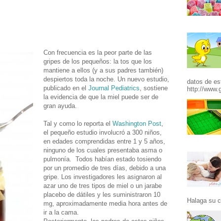
Con frecuencia es la peor parte de las
gripes de los pequeños: la tos que los
mantiene a ellos (y a sus padres también)
despiertos toda la noche. Un nuevo estudio,
datos de es
publicado en el
Journal Pediatrics
, sostiene
http://www.g
la evidencia de que la miel puede ser de
gran ayuda.
Tal y como lo reporta el
Washington Post
,
el pequeño estudio involucró a 300 niños,
en edades comprendidas entre 1 y 5 años,
ninguno de los cuales presentaba asma o
pulmonía. Todos habían estado tosiendo
por un promedio de tres días, debido a una
gripe. Los investigadores les asignaron al
azar uno de tres tipos de miel o un jarabe
placebo de dátiles y les suministraron 10
Halaga su c
mg, aproximadamente media hora antes de
ir a la cama.