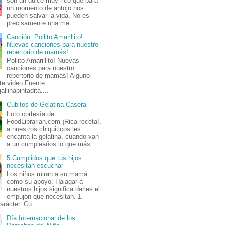
son un dulce muy rico que para
un momento de antojo nos
pueden salvar la vida. No es
precisamente una me...
Canción: Pollito Amarillito!
Nuevas canciones para nuestro
repertorio de mamás!
Pollito Amarillito! Nuevas
canciones para nuestro
repertorio de mamás! Alguno
te video Fuente:
allinapintadita....
Cubitos de Gelatina Casera
Foto cortesía de
FoodLibrarian.com ¡Rica receta!,
a nuestros chiquiticos les
encanta la gelatina, cuando van
a un cumpleaños lo que más...
5 Cumplidos que tus hijos
necesitan escuchar
Los niños miran a su mamá
como su apoyo. Halagar a
nuestros hijos significa darles el
empujón que necesitan. 1.
arácter. Cu...
Día Internacional de los