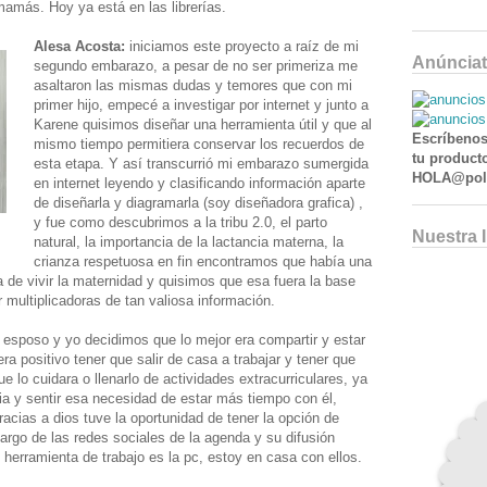
mamás. Hoy ya está en las librerías.
Alesa Acosta:
iniciamos este proyecto a raíz de mi
Anúnciat
segundo embarazo, a pesar de no ser primeriza me
asaltaron las mismas dudas y temores que con mi
primer hijo, empecé a investigar por internet y junto a
Karene quisimos diseñar una herramienta útil y que al
Escríbenos
mismo tiempo permitiera conservar los recuerdos de
tu producto
esta etapa. Y así transcurrió mi embarazo sumergida
HOLA@poll
en internet leyendo y clasificando información aparte
de diseñarla y diagramarla (soy diseñadora grafica) ,
y fue como descubrimos a la tribu 2.0, el parto
Nuestra 
natural, la importancia de la lactancia materna, la
crianza respetuosa en fin encontramos que había una
 de vivir la maternidad y quisimos que esa fuera la base
multiplicadoras de tan valiosa información.
esposo y yo decidimos que lo mejor era compartir y estar
a positivo tener que salir de casa a trabajar y tener que
ue lo cuidara o llenarlo de actividades extracurriculares, ya
a y sentir esa necesidad de estar más tiempo con él,
acias a dios tuve la oportunidad de tener la opción de
rgo de las redes sociales de la agenda y su difusión
l herramienta de trabajo es la pc, estoy en casa con ellos.