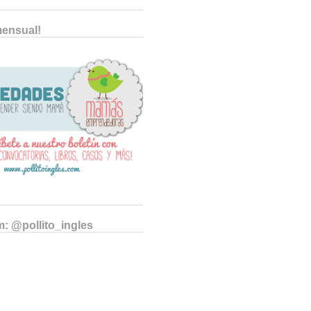
mensual!
m: @pollito_ingles