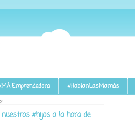
AMÁ Emprendedora
#HablanLasMamás
12
nuestros #hijos a la hora de