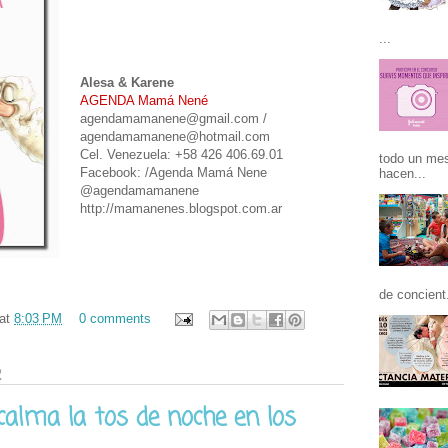
...
Alesa & Karene
AGENDA Mamá Nené
agendamamanene@gmail.com /
agendamamanene@hotmail.com
Cel. Venezuela: +58 426 406.69.01
todo un mes
Facebook: /Agenda Mamá Nene
hacen...
@agendamamanene
http://mamanenes.blogspot.com.ar
de concient.
at
8:03 PM
0 comments
2
calma la tos de noche en los