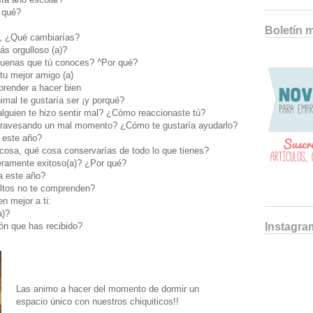
r qué?
Boletín 
ti, ¿Qué cambiarías?
ás orgulloso (a)?
buenas que tú conoces? ^Por qué?
tu mejor amigo (a)
prender a hacer bien
nimal te gustaría ser ¡y porqué?
alguien te hizo sentir mal? ¿Cómo reaccionaste tú?
atravesando un mal momento? ¿Cómo te gustaría ayudarlo?
 este año?
 cosa, qué cosa conservarías de todo lo que tienes?
eramente exitoso(a)? ¿Por qué?
a este año?
ultos no te comprenden?
n mejor a ti:
a)?
Instagra
ión que has recibido?
Las animo a hacer del momento de dormir un
espacio único con nuestros chiquiticos!!