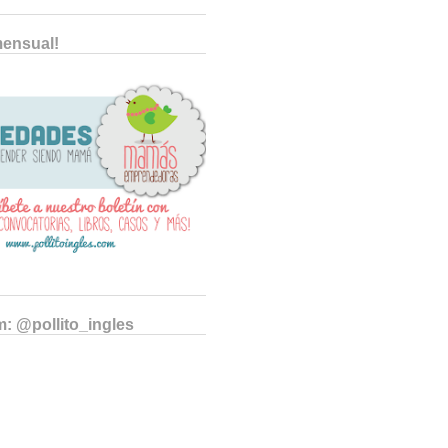
mensual!
m: @pollito_ingles