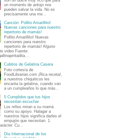
son un dulce muy rico que para
un momento de antojo nos
pueden salvar la vida. No es
precisamente una me...
Canción: Pollito Amarillito!
Nuevas canciones para nuestro
repertorio de mamás!
Pollito Amarillito! Nuevas
canciones para nuestro
repertorio de mamás! Alguno
te video Fuente:
allinapintadita....
Cubitos de Gelatina Casera
Foto cortesía de
FoodLibrarian.com ¡Rica receta!,
a nuestros chiquiticos les
encanta la gelatina, cuando van
a un cumpleaños lo que más...
5 Cumplidos que tus hijos
necesitan escuchar
Los niños miran a su mamá
como su apoyo. Halagar a
nuestros hijos significa darles el
empujón que necesitan. 1.
arácter. Cu...
Día Internacional de los