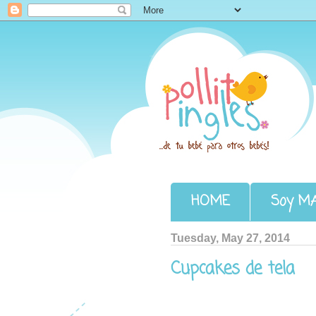
Pollito Inglés
HOME
Soy M
Tuesday, May 27, 2014
Cupcakes de tela