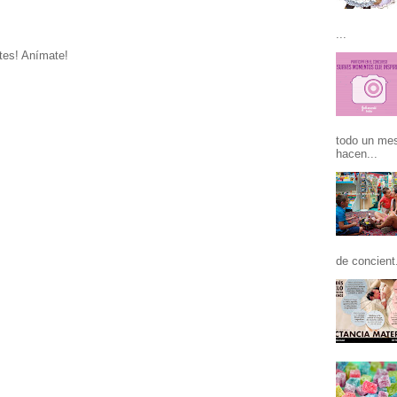
...
tes! Anímate!
todo un mes
hacen...
de concient.