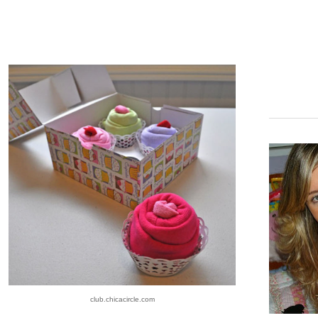
club.chicacircle.com