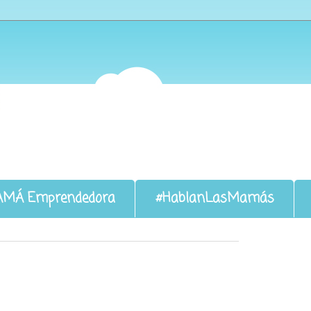
AMÁ Emprendedora
#HablanLasMamás