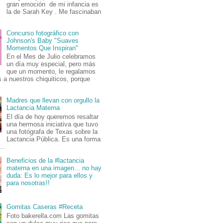
gran emoción de mi infancia es
la de Sarah Key . Me fascinaban
Concurso fotográfico con
Johnson's Baby "Suaves
Momentos Que Inspiran"
En el Mes de Julio celebramos
un día muy especial, pero más
que un momento, le regalamos
 a nuestros chiquiticos, porque
Madres que llevan con orgullo la
Lactancia Materna
El día de hoy queremos resaltar
una hermosa iniciativa que tuvo
una fotógrafa de Texas sobre la
Lactancia Pública. Es una forma
..
Beneficios de la #lactancia
materna en una imagen... no hay
duda: Es lo mejor para ellos y
para nosotras!!
Gomitas Caseras #Receta
Foto bakerella.com Las gomitas