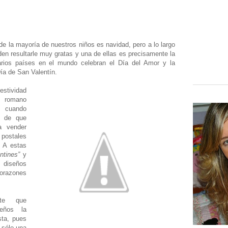
 de la mayoría de nuestros niños es navidad, pero a lo largo
n resultarle muy gratas y una de ellas es precisamente la
arios países en el mundo celebran el Día del Amor y la
a de San Valentín.
estividad
o romano
0 cuando
o de que
a vender
 postales
. A estas
ntines”
y
s diseños
corazones
te que
eños la
sta, pues
 sólo una