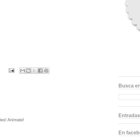
Busca en
Entradas
tes! Anímate!
En face