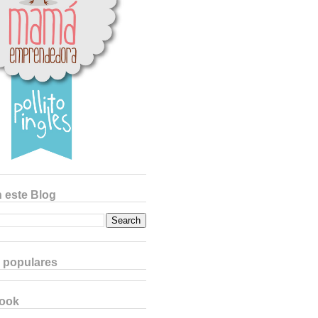
 este Blog
 populares
book