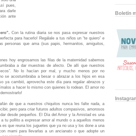
Así pues,
ara darle
Boletín 
ción ante
ero”.
Con la rutina diaria se nos pasa expresar nuestros
erfecta para hacerlo! Regálale a tus niños un “te quiero” e
as personas que ama (sus papis, hermanitos, amiguitos,
nes hoy engrosamos las filas de la maternidad sabemos
umbraba a dar muestras de afecto. De allí que nuestros
“secos”. No lo hacían por mal, y mucho menos por no
no se acostumbraba a besar o abrazar a los hijos en esa
eso ya cambió, aprovecha este día para regalar abrazos y
anímalos a hacer lo mismo con quienes lo rodean. El amor no
demostrarlo!
Instagra
afán de que a nuestros chiquitos nunca les falte nada, a
ibir, pero para criar futuros adultos compasivos, amorosos
 dar desde pequeños. El Día del Amor y la Amistad es una
ta a tu pollito a expresar amor al mundo o a aquellos menos
a es que reuna los juguetes que ya no usa y los done a una
 con mami para llevarlas a un ancianato o que adopte un