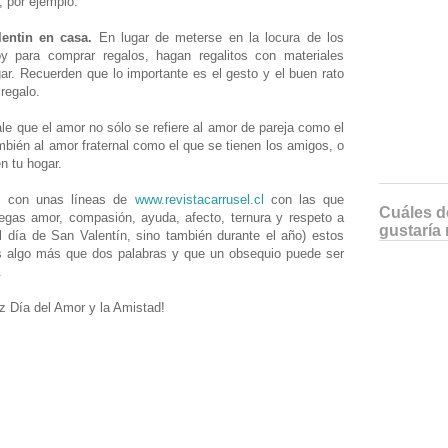
, por ejemplo.
entin en casa.
En lugar de meterse en la locura de los
y para comprar regalos, hagan regalitos con materiales
gar. Recuerden que lo importante es el gesto y el buen rato
regalo.
ale que el amor no sólo se refiere al amor de pareja como el
mbién al amor fraternal como el que se tienen los amigos, o
n tu hogar.
s con unas líneas de
www.revistacarrusel.cl
con las que
Cuáles de
egas amor, compasión, ayuda, afecto, ternura y respeto a
gustaría 
 día de San Valentín, sino también durante el año) estos
es algo más que dos palabras y que un obsequio puede ser
.
iz Día del Amor y la Amistad!