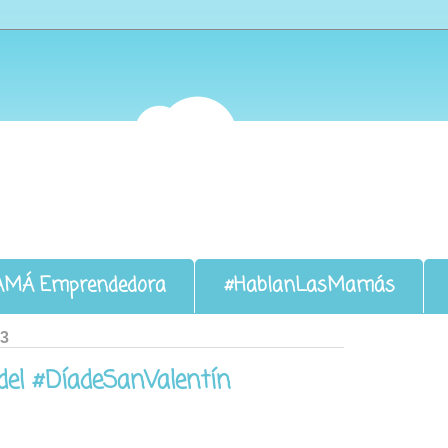
AMÁ Emprendedora
#HablanLasMamás
13
 del #DíadeSanValentín