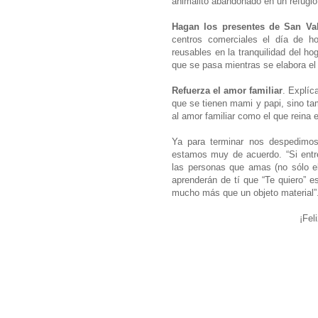
animalito abandonado en un refugio
Hagan los presentes de San Val
centros comerciales el día de ho
reusables en la tranquilidad del ho
que se pasa mientras se elabora el 
Refuerza el amor familiar
. Explíc
que se tienen mami y papi, sino ta
al amor familiar como el que reina e
Ya para terminar nos despedimo
estamos muy de acuerdo. “Si entr
las personas que amas (no sólo el
aprenderán de tí que “Te quiero” 
mucho más que un objeto material”
¡Fel