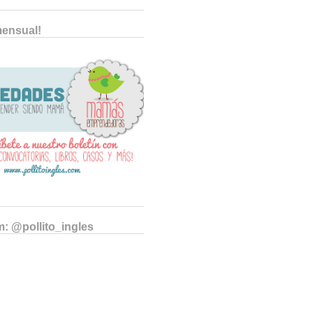
mensual!
m: @pollito_ingles