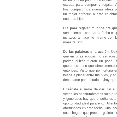
excusa para comprar y regalar. 
hoy compartimos algunas ideas p
un mejor enfoque a esta celebra
nuestros hijos:
Dia para regalar muchos “te qui
sentimientos, pero ¡esta fecha es p
invítalos a hacer lo mismo con l
maestra, etc).
De las palabras a la acción.
Quie
que en otras épocas no se acost
padres quizás fueran un poco 
querernos, sino que simplemente 
entonces. Visto que por fortuna 
besos a placer entre tus hijos, y 
debe darse por sentado… ¡hay que 
Enséñale el valor de dar.
En el 
veces los acostumbramos sólo a rec
y generosos hay que enseñarlos a
oportunidad ideal para ello. Alien
afortunados en esta fecha. Una ide
casa hogar, que prepare galletas