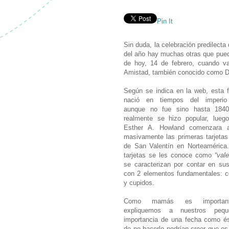
Pin It
Sin duda, la celebración predilecta
del año hay muchas otras que puede
de hoy, 14 de febrero, cuando v
Amistad, también conocido como Dí
Según se indica en la web, esta f
nació en tiempos del imperi
aunque no fue sino hasta 184
realmente se hizo popular, lueg
Esther A. Howland comenzara 
masivamente las primeras tarjetas
de San Valentín en Norteamérica
tarjetas se les conoce como
“vale
se caracterizan por contar en su
con 2 elementos fundamentales: 
y cupidos.
Como mamás es importan
expliquemos a nuestros pequ
importancia de una fecha como é
de no hacerlo podrían creer que es