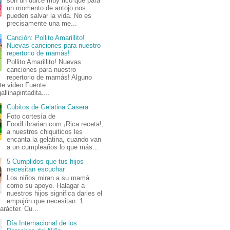
son un dulce muy rico que para
un momento de antojo nos
pueden salvar la vida. No es
precisamente una me...
Canción: Pollito Amarillito!
Nuevas canciones para nuestro
repertorio de mamás!
Pollito Amarillito! Nuevas
canciones para nuestro
repertorio de mamás! Alguno
te video Fuente:
allinapintadita....
Cubitos de Gelatina Casera
Foto cortesía de
FoodLibrarian.com ¡Rica receta!,
a nuestros chiquiticos les
encanta la gelatina, cuando van
a un cumpleaños lo que más...
5 Cumplidos que tus hijos
necesitan escuchar
Los niños miran a su mamá
como su apoyo. Halagar a
nuestros hijos significa darles el
empujón que necesitan. 1.
arácter. Cu...
Día Internacional de los