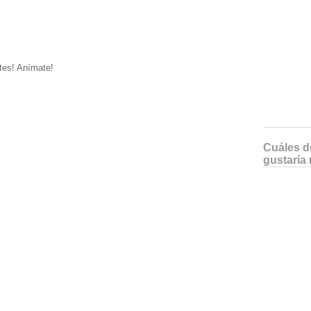
tes! Anímate!
Cuáles de
gustaría 