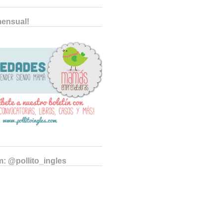
mensual!
m: @pollito_ingles