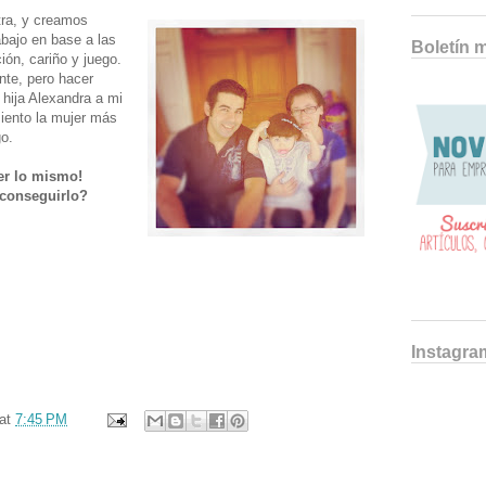
tra, y creamos
bajo en base a las
Boletín 
ión, cariño y juego.
ente, pero hacer
hija Alexandra a mi
iento la mujer más
go.
cer lo mismo!
conseguirlo?
Instagra
at
7:45 PM