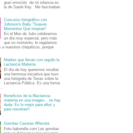
gran emoción de mi infancia es
la de Sarah Key . Me fascinaban
Concurso fotográfico con
Johnson's Baby "Suaves
Momentos Que Inspiran"
En el Mes de Julio celebramos
un día muy especial, pero más
que un momento, le regalamos
 a nuestros chiquiticos, porque
Madres que llevan con orgullo la
Lactancia Materna
El día de hoy queremos resaltar
una hermosa iniciativa que tuvo
una fotógrafa de Texas sobre la
Lactancia Pública. Es una forma
..
Beneficios de la #lactancia
materna en una imagen... no hay
duda: Es lo mejor para ellos y
para nosotras!!
Gomitas Caseras #Receta
Foto bakerella.com Las gomitas