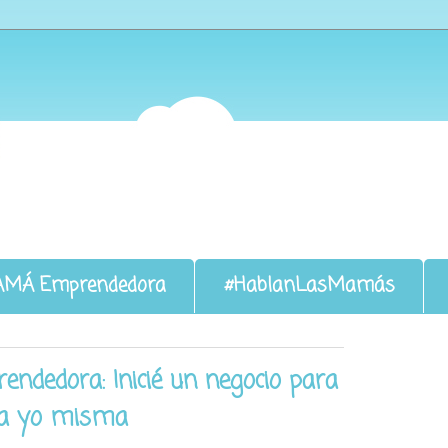
AMÁ Emprendedora
#HablanLasMamás
dedora: Inicié un negocio para
ija yo misma