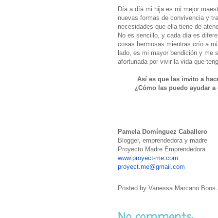
Día a día mi hija es mi mejor maes
nuevas formas de convivencia y tra
necesidades que ella tiene de atenc
No es sencillo, y cada día es difer
cosas hermosas mientras crío a mi 
lado, es mi mayor bendición y me s
afortunada por vivir la vida que ten
Así es que las invito a ha
¿Cómo las puedo ayudar a 
Pamela Domínguez Caballero
Blogger, emprendedora y madre
Proyecto Madre Emprendedora
www.proyect-me.com
proyect.me@gmail.com
Posted by
Vanessa Marcano Boos