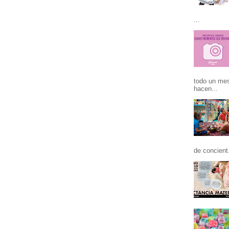
...
todo un mes
hacen...
de concient.