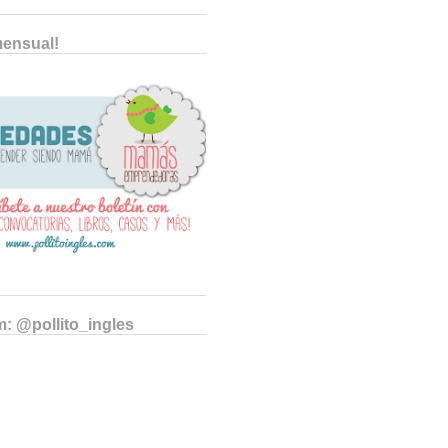
mensual!
m: @pollito_ingles