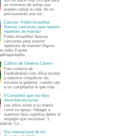
son un dulce muy rico que para
un momento de antojo nos
pueden salvar la vida. No es
precisamente una me...
Canción: Pollito Amarillito!
Nuevas canciones para nuestro
repertorio de mamás!
Pollito Amarillito! Nuevas
canciones para nuestro
repertorio de mamás! Alguno
te video Fuente:
allinapintadita....
Cubitos de Gelatina Casera
Foto cortesía de
FoodLibrarian.com ¡Rica receta!,
a nuestros chiquiticos les
encanta la gelatina, cuando van
a un cumpleaños lo que más...
5 Cumplidos que tus hijos
necesitan escuchar
Los niños miran a su mamá
como su apoyo. Halagar a
nuestros hijos significa darles el
empujón que necesitan. 1.
arácter. Cu...
Día Internacional de los