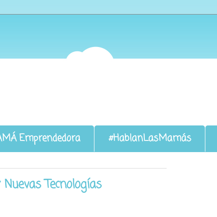
AMÁ Emprendedora
#HablanLasMamás
 Nuevas Tecnologías