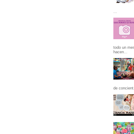
...
todo un mes
hacen...
de concient.