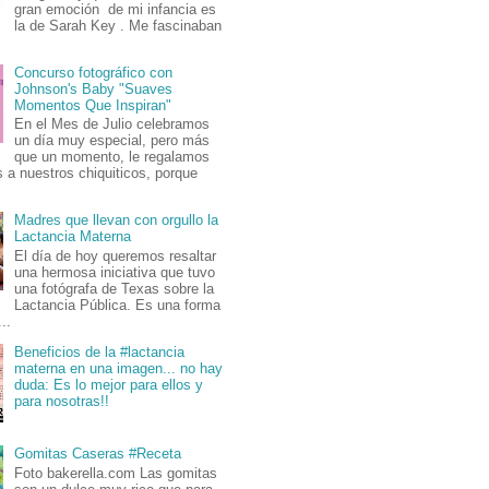
gran emoción de mi infancia es
la de Sarah Key . Me fascinaban
Concurso fotográfico con
Johnson's Baby "Suaves
Momentos Que Inspiran"
En el Mes de Julio celebramos
un día muy especial, pero más
que un momento, le regalamos
 a nuestros chiquiticos, porque
Madres que llevan con orgullo la
Lactancia Materna
El día de hoy queremos resaltar
una hermosa iniciativa que tuvo
una fotógrafa de Texas sobre la
Lactancia Pública. Es una forma
..
Beneficios de la #lactancia
materna en una imagen... no hay
duda: Es lo mejor para ellos y
para nosotras!!
Gomitas Caseras #Receta
Foto bakerella.com Las gomitas