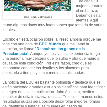
1 de cada 10
mujeres durante
el embarazo.
Debemos estar
Frank Rothe. GettyImages
atentas. Aquí
reúno algunos datos muy interesantes que tomado de varias
fuentes.
Escribo en esta ocasión sobre la Preeclampsia porque me
topé con una nota de
BBC Mundo
que me llamó la
atención, se llama: "
Descubren los genes de la
Preeclampsia
". Aunque yo no viví esta experiencia tengo
una persona muy cercana que lo sufrió y otra que murió a
causa de esta condición. Por esta razón, creo que es
importante conocer los detalles y los síntomas para
detectarla a tiempo y tomar medidas anticipadas.
La noticia del BBC es bastante optimista y destaca que se
están haciendo grandes esfuerzos científicos para identificar
el origen de esta complicación. John Atkinson, médico
impulsor de esta iniciativa, destaca "Y si confirmamos estos
resultados quizás será posible desarrollar mejores formas
de identificar y tratar a las mujeres en riesgo de