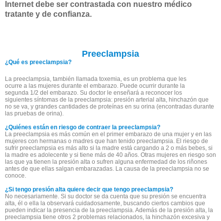
Internet debe ser contrastada con nuestro médico
tratante y de confianza.
Preeclampsia
¿Qué es preeclampsia?
La preeclampsia, también llamada toxemia, es un problema que les
ocurre a las mujeres durante el embarazo. Puede ocurrir durante la
segunda 1/2 del embarazo. Su doctor le enseñará a reconocer los
siguientes síntomas de la preeclampsia: presión arterial alta, hinchazón que
no se va, y grandes cantidades de proteínas en su orina (encontradas durante
las pruebas de orina).
¿Quiénes están en riesgo de contraer la preeclampsia?
La preeclampsia es más común en el primer embarazo de una mujer y en las
mujeres con hermanas o madres que han tenido preeclampsia. El riesgo de
sufrir preeclampsia es más alto si la madre está cargando a 2 o más bebes, si
la madre es adolecente y si tiene más de 40 años. Otras mujeres en riesgo son
las que ya tienen la presión alta o sufren alguna enfermedad de los riñones
antes de que ellas salgan embarazadas. La causa de la preeclampsia no se
conoce.
¿Si tengo presión alta quiere decir que tengo preeclampsia?
No necesariamente. Si su doctor se da cuenta que su presión se encuentra
alta, él o ella la observará cuidadosamente, buscando ciertos cambios que
pueden indicar la presencia de la preeclampsia. Además de la presión alta, la
preeclampsia tiene otros 2 problemas relacionados, la hinchazón excesiva y