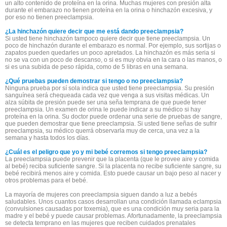
un alto contenido de proteína en la orina. Muchas mujeres con presión alta
durante el embarazo no tienen proteína en la orina o hinchazón excesiva, y
por eso no tienen preeclampsia.
¿La hinchazón quiere decir que me está dando preeclampsia?
Si usted tiene hinchazón tampoco quiere decir que tiene preeclampsia. Un
poco de hinchazón durante el embarazo es normal. Por ejemplo, sus sortijas o
zapatos pueden quedarles un poco apretados. La hinchazón es más seria si
no se va con un poco de descanso, o si es muy obvia en la cara o las manos, o
si es una subida de peso rápida, como de 5 libras en una semana.
¿Qué pruebas pueden demostrar si tengo o no preeclampsia?
Ninguna prueba por sí sola indica que usted tiene preeclampsia. Su presión
sanguínea será chequeada cada vez que venga a sus visitas médicas. Un
alza súbita de presión puede ser una seña temprana de que puede tener
preeclampsia. Un examen de orina le puede indicar a su médico si hay
proteína en la orina. Su doctor puede ordenar una serie de pruebas de sangre,
que pueden demostrar que tiene preeclampsia. Si usted tiene señas de sufrir
preeclampsia, su médico querrá observarla muy de cerca, una vez a la
semana y hasta todos los días.
¿Cuál es el peligro que yo y mi bebé corremos si tengo preeclampsia?
La preeclampsia puede prevenir que la placenta (que le provee aire y comida
al bebé) reciba suficiente sangre. Si la placenta no recibe suficiente sangre, su
bebé recibirá menos aire y comida. Esto puede causar un bajo peso al nacer y
otros problemas para el bebé.
La mayoría de mujeres con preeclampsia siguen dando a luz a bebés
saludables. Unos cuantos casos desarrollan una condición llamada eclampsia
(convulsiones causadas por toxemia), que es una condición muy seria para la
madre y el bebé y puede causar problemas. Afortunadamente, la preeclampsia
se detecta temprano en las mujeres que reciben cuidados prenatales