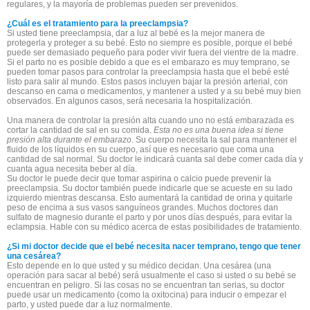
regulares, y la mayoría de problemas pueden ser prevenidos.
¿Cuál es el tratamiento para la preeclampsia?
Si usted tiene preeclampsia, dar a luz al bebé es la mejor manera de
protegerla y proteger a su bebé. Esto no siempre es posible, porque el bebé
puede ser demasiado pequeño para poder vivir fuera del vientre de la madre.
Si el parto no es posible debido a que es el embarazo es muy temprano, se
pueden tomar pasos para controlar la preeclampsia hasta que el bebé esté
listo para salir al mundo. Estos pasos incluyen bajar la presión arterial, con
descanso en cama o medicamentos, y mantener a usted y a su bebé muy bien
observados. En algunos casos, será necesaria la hospitalización.
Una manera de controlar la presión alta cuando uno no está embarazada es
cortar la cantidad de sal en su comida.
Esta no es una buena idea si tiene
presión alta durante el embarazo
. Su cuerpo necesita la sal para mantener el
fluido de los líquidos en su cuerpo, así que es necesario que coma una
cantidad de sal normal. Su doctor le indicará cuanta sal debe comer cada día y
cuanta agua necesita beber al día.
Su doctor le puede decir que tomar aspirina o calcio puede prevenir la
preeclampsia. Su doctor también puede indicarle que se acueste en su lado
izquierdo mientras descansa. Esto aumentará la cantidad de orina y quitarle
peso de encima a sus vasos sanguíneos grandes. Muchos doctores dan
sulfato de magnesio durante el parto y por unos días después, para evitar la
eclampsia. Hable con su médico acerca de estas posibilidades de tratamiento.
¿Si mi doctor decide que el bebé necesita nacer temprano, tengo que tener
una cesárea?
Esto depende en lo que usted y su médico decidan. Una cesárea (una
operación para sacar al bebé) será usualmente el caso si usted o su bebé se
encuentran en peligro. Si las cosas no se encuentran tan serias, su doctor
puede usar un medicamento (como la oxitocina) para inducir o empezar el
parto, y usted puede dar a luz normalmente.