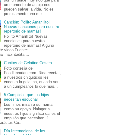
son un dulce muy rico que para
un momento de antojo nos
pueden salvar la vida. No es
precisamente una me...
Canción: Pollito Amarillito!
Nuevas canciones para nuestro
repertorio de mamás!
Pollito Amarillito! Nuevas
canciones para nuestro
repertorio de mamás! Alguno
te video Fuente:
allinapintadita....
Cubitos de Gelatina Casera
Foto cortesía de
FoodLibrarian.com ¡Rica receta!,
a nuestros chiquiticos les
encanta la gelatina, cuando van
a un cumpleaños lo que más...
5 Cumplidos que tus hijos
necesitan escuchar
Los niños miran a su mamá
como su apoyo. Halagar a
nuestros hijos significa darles el
empujón que necesitan. 1.
arácter. Cu...
Día Internacional de los