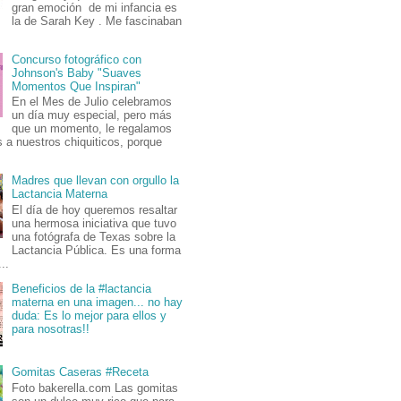
gran emoción de mi infancia es
la de Sarah Key . Me fascinaban
Concurso fotográfico con
Johnson's Baby "Suaves
Momentos Que Inspiran"
En el Mes de Julio celebramos
un día muy especial, pero más
que un momento, le regalamos
 a nuestros chiquiticos, porque
Madres que llevan con orgullo la
Lactancia Materna
El día de hoy queremos resaltar
una hermosa iniciativa que tuvo
una fotógrafa de Texas sobre la
Lactancia Pública. Es una forma
..
Beneficios de la #lactancia
materna en una imagen... no hay
duda: Es lo mejor para ellos y
para nosotras!!
Gomitas Caseras #Receta
Foto bakerella.com Las gomitas