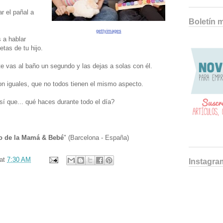
r el pañal a
Boletín 
gettyimages
 a hablar
etas de tu hijo.
e vas al baño un segundo y las dejas a solas con él.
n iguales, que no todos tienen el mismo aspecto.
sí que... qué haces durante todo el día?
o de la Mamá & Bebé
" (Barcelona - España)
at
7:30 AM
Instagra