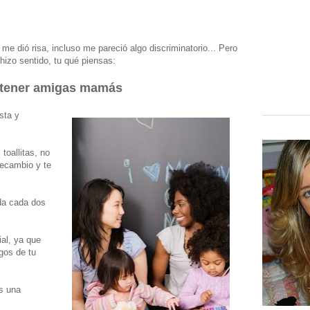
 me dió risa, incluso me pareció algo discriminatorio... Pero
izo sentido, tu qué piensas:
 tener amigas mamás
sta y
 toallitas, no
recambio y te
ida cada dos
ial, ya que
gos de tu
es una