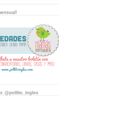
mensual!
m: @pollito_ingles