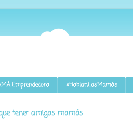
AMÁ Emprendedora
#HablanLasMamás
s que tener amigas mamás