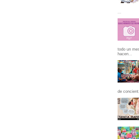
...
todo un mes
hacen...
de concient.