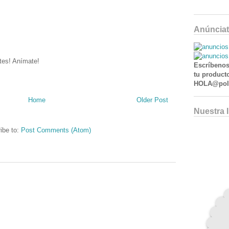
Anúnciat
tes! Anímate!
Escríbenos
tu producto
HOLA@poll
Home
Older Post
Nuestra 
ibe to:
Post Comments (Atom)