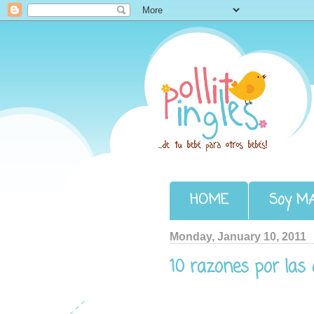
Pollito Inglés
HOME
Soy M
Monday, January 10, 2011
10 razones por la