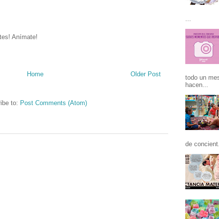
...
tes! Anímate!
Home
Older Post
todo un mes
hacen...
ibe to:
Post Comments (Atom)
de concient.