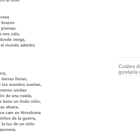
tro el niño
incesa
s brazos
s piernas.
a nos cala,
e donde venga.
ne el mundo adentro
Cuáles de
gustaría 
erra,
 tierras lloran,
ue los mundos sueñan,
s manos unidas
ión de una rueda,
 tiene un lindo niño,
pas afuera,
ara caer en Hiroshima
 niños de la guerra,
 la luz de un niño
japonesa.