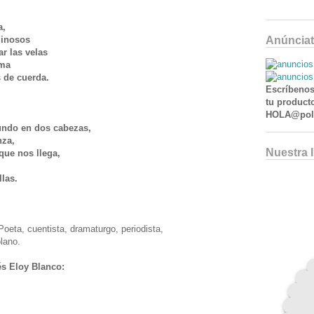
a,
minosos
Anúnciat
ar las velas
oma
es de cuerda.
Escríbenos
tu producto
HOLA@poll
 mundo en dos cabezas,
anza,
Nuestra 
l que nos llega,
o
llas.
 Poeta, cuentista, dramaturgo, periodista,
lano.
s Eloy Blanco: