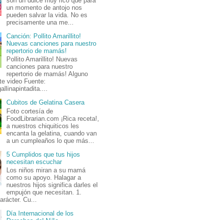
son un dulce muy rico que para
un momento de antojo nos
pueden salvar la vida. No es
precisamente una me...
Canción: Pollito Amarillito!
Nuevas canciones para nuestro
repertorio de mamás!
Pollito Amarillito! Nuevas
canciones para nuestro
repertorio de mamás! Alguno
te video Fuente:
allinapintadita....
Cubitos de Gelatina Casera
Foto cortesía de
FoodLibrarian.com ¡Rica receta!,
a nuestros chiquiticos les
encanta la gelatina, cuando van
a un cumpleaños lo que más...
5 Cumplidos que tus hijos
necesitan escuchar
Los niños miran a su mamá
como su apoyo. Halagar a
nuestros hijos significa darles el
empujón que necesitan. 1.
arácter. Cu...
Día Internacional de los