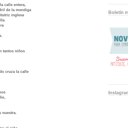
 la calle entera,
adril de la mendiga
Boletín 
itutriz inglesa
olla
gra
a
a.
en tantos niños
do cruza la calle
emos
Instagra
iño,
es nuestra.