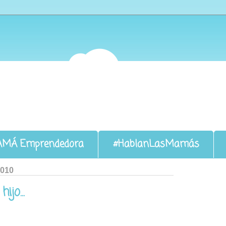
AMÁ Emprendedora
#HablanLasMamás
2010
jo...