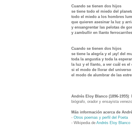
Cuando se tienen dos hijos
se tiene todo el miedo del planet
todo el miedo a los hombres lu
que quieren asesinar la luz y arri
y ensangrentar las pelotas de g
y zambullir en llanto ferrocarril
Cuando se tienen dos hijos
se tiene la alegría y el ¡ay! del
toda la angustia y toda la esper
la luz y el llanto, a ver cuál es e
si el modo de llorar del univers
el modo de alumbrar de las estre
Andrés Eloy Blanco (1896-1955)
:
biógrafo, orador y ensayista venezo
Más información acerca de André
-
Otros poemas y perfil del Poeta
- Wikipedia de
Andrés Eloy Blanco