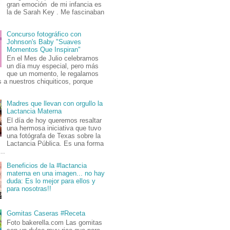
gran emoción de mi infancia es
la de Sarah Key . Me fascinaban
Concurso fotográfico con
Johnson's Baby "Suaves
Momentos Que Inspiran"
En el Mes de Julio celebramos
un día muy especial, pero más
que un momento, le regalamos
 a nuestros chiquiticos, porque
Madres que llevan con orgullo la
Lactancia Materna
El día de hoy queremos resaltar
una hermosa iniciativa que tuvo
una fotógrafa de Texas sobre la
Lactancia Pública. Es una forma
..
Beneficios de la #lactancia
materna en una imagen... no hay
duda: Es lo mejor para ellos y
para nosotras!!
Gomitas Caseras #Receta
Foto bakerella.com Las gomitas