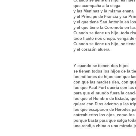
Cuando se tiene un hijo, es nues
que acompaña a la ciega
y las Meninas y la misma enana
y el Príncipe de Francia y su Pr
y el que tiene San Antonio en lo
y el que tiene la Coromoto en la
Cuando se tiene un hijo, toda ris
todo llanto nos crispa, venga d
Cuando se tiene un hijo, se tie
y el corazón afuera.
Y cuando se tienen dos hijos
se tienen todos los hijos de la ti
los millones de hijos con que las
con que las madres ríen, con q
los que Paul Fort quería con la
para que el mundo fuera la canc
los que el Hombre de Estado, que
quiere con Dios adentro y las tri
los que escaparon de Herodes p
entreabiertos los ojos, como los
porque basta para que salga toda
una rendija china o una mirada 