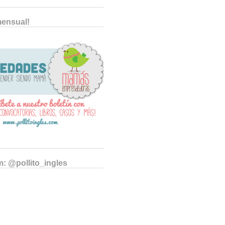
mensual!
m: @pollito_ingles